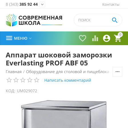
8 (343)
385 92 44
Контакты


0





МЕНЮ

Аппарат шоковой заморозки
Everlasting PROF ABF 05
Главная
/
Оборудование для столовой и пищеблока
/
Технол
Написать комментарий
КОД:
UM029072