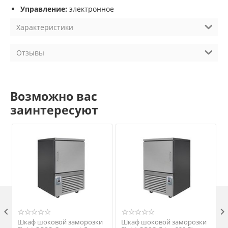
Управление:
электронное
Характеристики
Отзывы
Возможно вас
заинтересуют

Шкаф шоковой заморозки
Шкаф шоковой заморозки