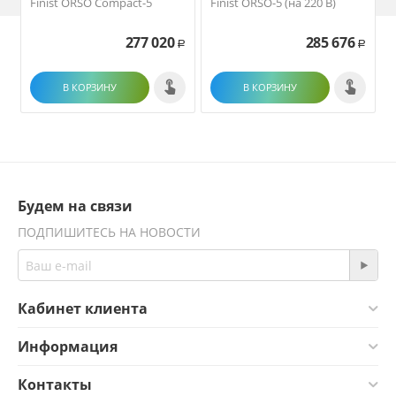
Finist ORSO Compact-5
Finist ORSO-5 (на 220 В)
F
277 020
285 676
Р
Р
В КОРЗИНУ
В КОРЗИНУ
Будем на связи
ПОДПИШИТЕСЬ НА НОВОСТИ
Кабинет клиента
Информация
Контакты