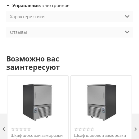
Управление:
электронное
Характеристики
Отзывы
Возможно вас
заинтересуют

Шкаф шоковой заморозки
Шкаф шоковой заморозки