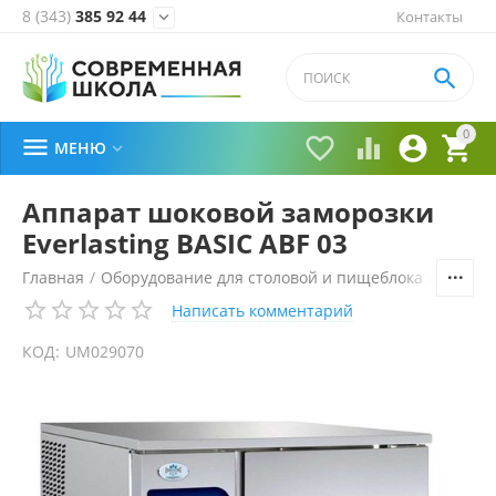
8 (343)
385 92 44
Контакты


0





МЕНЮ

Аппарат шоковой заморозки
Everlasting BASIC ABF 03
Главная
/
Оборудование для столовой и пищеблока
/
Технол
Написать комментарий
КОД:
UM029070