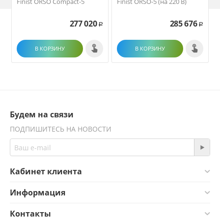
Finist ORSO Compact-5
Finist ORSO-5 (на 220 В)
F
277 020
285 676
Р
Р
В КОРЗИНУ
В КОРЗИНУ
Будем на связи
ПОДПИШИТЕСЬ НА НОВОСТИ
Кабинет клиента
Информация
Контакты