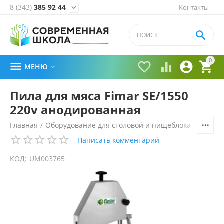
8 (343)
385 92 44
Контакты


0





МЕНЮ

Пила для мяса Fimar SE/1550
220v анодированная
Главная
/
Оборудование для столовой и пищеблока
/
Технол
Написать комментарий
КОД:
UM003765