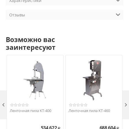
Характеристики
Отзывы
Возможно вас
заинтересуют

Ленточная пила KT-400
Ленточная пила KT-460
534 622
688 604
Р
Р