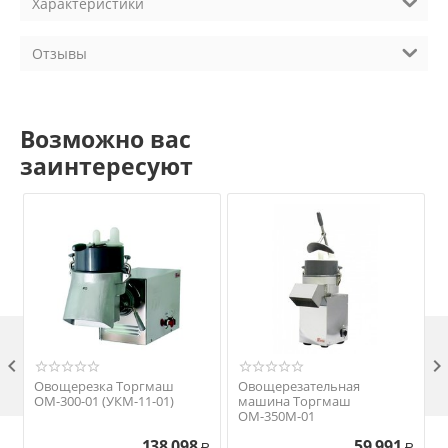
Характеристики
Отзывы
Возможно вас
заинтересуют

Овощерезка Торгмаш
Овощерезательная
ОМ-300-01 (УКМ-11-01)
машина Торгмаш
ОМ-350М-01
138 098
59 991
Р
Р