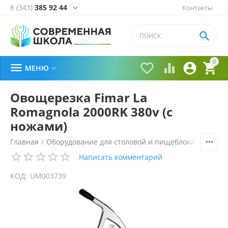
8 (343)
385 92 44
Контакты


0





МЕНЮ

Овощерезка Fimar La
Romagnola 2000RK 380v (с
ножами)
Главная
/
Оборудование для столовой и пищеблока
/
Технол
Написать комментарий
КОД:
UM003739