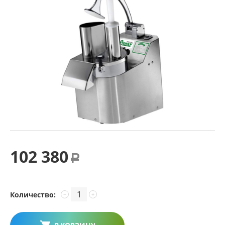
102 380
Р
Количество:
−
+