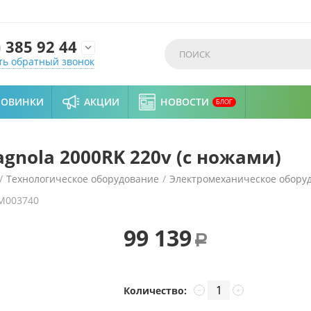
)
385 92 44

ть обратный звонок
НОВИНКИ
АКЦИИ
НОВОСТИ
БЛОГ
gnola 2000RK 220v (с ножами)
/
Технологическое оборудование
/
Электромеханическое обору
M003740
ами)
99 139
Р
Количество:
−
+