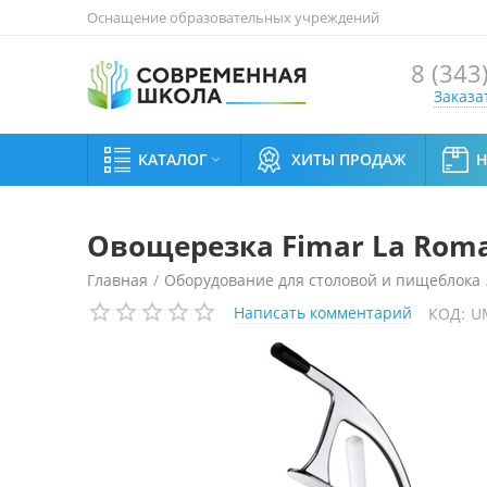
Оснащение образовательных учреждений
8 (343
Заказа
КАТАЛОГ
ХИТЫ ПРОДАЖ

Овощерезка Fimar La Roma
Главная
/
Оборудование для столовой и пищеблока
Написать комментарий
КОД:
U
Овощерезка Fimar La Romagnola 2000RK 220v (с нож