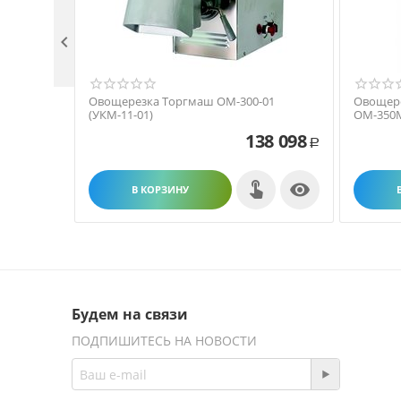

Овощерезка Торгмаш ОМ-300-01
Овощер
(УКМ-11-01)
ОМ-350
138 098
Р

В КОРЗИНУ
Будем на связи
ПОДПИШИТЕСЬ НА НОВОСТИ