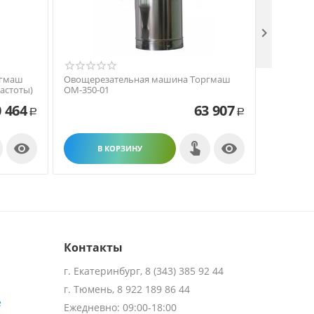

ргмаш
Овощерезательная машина Торгмаш
Овощере
астоты)
ОМ-350-01
ОМ-350-01
 464
63 907
Р
Р


В КОРЗИНУ
В
Контакты
г. Екатеринбург, 8 (343) 385 92 44
г. Тюмень, 8 922 189 86 44
е
Ежедневно: 09:00-18:00