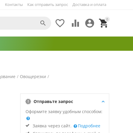
Контакты
Как отправить запрос
Доставка и оплата
0





дование
/
Овощерезки
/
Отправьте запрос
Оформите заявку удобным способом:
Заявка через сайт.
Подробнее