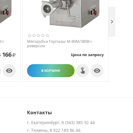

 с
Мясорубка Торгмаш М-80М/380В с
Мясорубк
реверсом
 166
Цена по запросу
Р


В КОРЗИНУ
В
Контакты
г. Екатеринбург, 8 (343) 385 92 44
г. Тюмень, 8 922 189 86 44