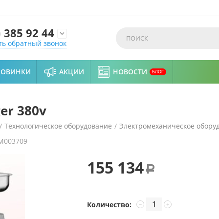
)
385 92 44

ть обратный звонок
НОВИНКИ
АКЦИИ
НОВОСТИ
БЛОГ
er 380v
/
Технологическое оборудование
/
Электромеханическое обору
M003709
155 134
Р
Количество:
−
+