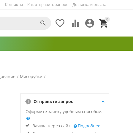
Контакты
Как отправить запрос
Доставка и оплата
0





дование
/
Мясорубки
/
Отправьте запрос
Оформите заявку удобным способом:
Заявка через сайт.
Подробнее