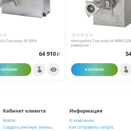
ка Торгмаш М-300Ч
Мясорубка Торгмаш М-80М/220В
реверсом
64 910
54
Р

В КОРЗИНУ
В КОРЗИНУ
Кабинет клиента
Информация
Войти
О компании
Создать учетную запись
Как отправить запрос