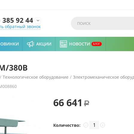
)
385 92 44

ть обратный звонок
НОВИНКИ
АКЦИИ
НОВОСТИ
БЛОГ
М/380В
/
Технологическое оборудование
/
Электромеханическое обору
M008860
66 641
Р
Количество:
−
+