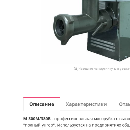

Наведите на картинку для увели
Описание
Характеристики
Отз
М-300М/380В
- профессиональная мясорубка с высо
"полный унгер". Используется на предприятиях общ