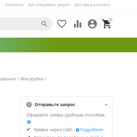
Контакты
Как отправить запрос
Доставка и оплата
0





дование
/
Мясорубки
/
Отправьте запрос
Оформите заявку удобным способом:
Заявка через сайт.
Подробнее