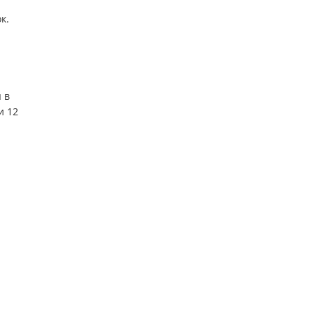
к.
 в
и 12