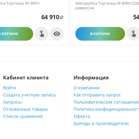
ка Торгмаш М-300Ч
Мясорубка Торгмаш М-80М/220В
реверсом
64 910
54
Р

В КОРЗИНУ
В КОРЗИНУ
Кабинет клиента
Информация
Войти
О компании
Создать учетную запись
Как отправить запрос
Запросы
Пользовательское соглашени
Отложенные товары
Политика конфиденциальнос
Список сравнения
Оферта
Бренды и производители