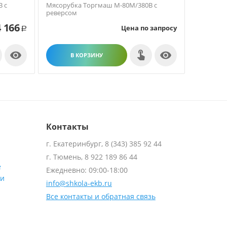
 с
Мясорубка Торгмаш М-80М/380В с
Мясорубк
реверсом
 166
Цена по запросу
Р


В КОРЗИНУ
В
Контакты
г. Екатеринбург, 8 (343) 385 92 44
г. Тюмень, 8 922 189 86 44
е
Ежедневно: 09:00-18:00
ти
info@shkola-ekb.ru
Все контакты и обратная связь