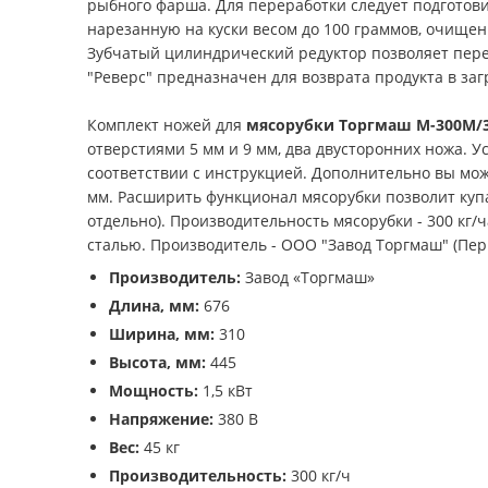
рыбного фарша. Для переработки следует подготов
нарезанную на куски весом до 100 граммов, очище
Зубчатый цилиндрический редуктор позволяет пер
"Реверс" предназначен для возврата продукта в за
Комплект ножей для
мясорубки Торгмаш М-300М/
отверстиями 5 мм и 9 мм, два двусторонних ножа. 
соответствии с инструкцией. Дополнительно вы мож
мм. Расширить функционал мясорубки позволит купа
отдельно). Производительность мясорубки - 300 к
сталью. Производитель - ООО "Завод Торгмаш" (Пер
Производитель:
Завод «Торгмаш»
Длина, мм:
676
Ширина, мм:
310
Высота, мм:
445
Мощность:
1,5 кВт
Напряжение:
380 В
Вес:
45 кг
Производительность:
300 кг/ч