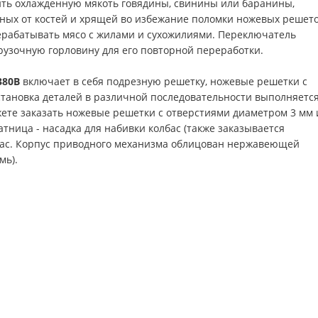
ить охлажденную мякоть говядины, свинины или баранины,
нных от костей и хрящей во избежание поломки ножевых решето
ерабатывать мясо с жилами и сухожилиями. Переключатель
грузочную горловину для его повторной переработки.
380В
включает в себя подрезную решетку, ножевые решетки с
Установка деталей в различной последовательности выполняется
ете заказать ножевые решетки с отверстиями диаметром 3 мм 
тница - насадка для набивки колбас (также заказывается
г/час. Корпус приводного механизма облицован нержавеющей
мь).