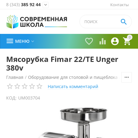
8 (343)
385 92 44
Контакты


0





МЕНЮ

Мясорубка Fimar 22/TE Unger
380v
Главная
/
Оборудование для столовой и пищеблока
/
Технол
Написать комментарий
КОД:
UM003704