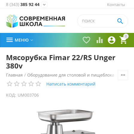
8 (343)
385 92 44
Контакты


0





МЕНЮ

Мясорубка Fimar 22/RS Unger
380v
Главная
/
Оборудование для столовой и пищеблока
/
Технол
Написать комментарий
КОД:
UM003706