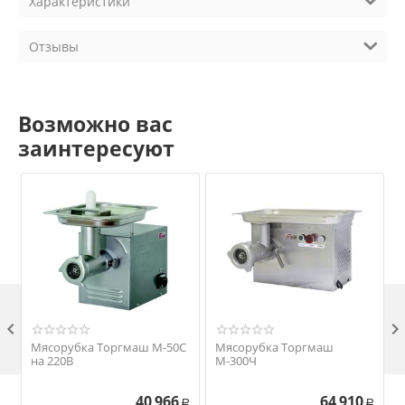
Характеристики
Отзывы
Возможно вас
заинтересуют

Мясорубка Торгмаш М-50С
Мясорубка Торгмаш
на 220В
М-300Ч
40 966
64 910
Р
Р