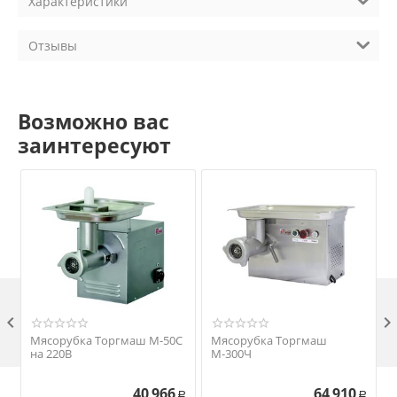
Характеристики
Отзывы
Возможно вас
заинтересуют

Мясорубка Торгмаш М-50С
Мясорубка Торгмаш
на 220В
М-300Ч
40 966
64 910
Р
Р