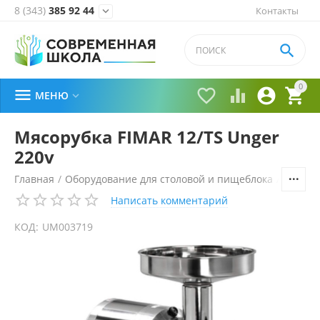
8 (343)
385 92 44
Контакты


0





МЕНЮ

Мясорубка FIMAR 12/TS Unger
220v
Главная
/
Оборудование для столовой и пищеблока
/
Технол
Написать комментарий
КОД:
UM003719