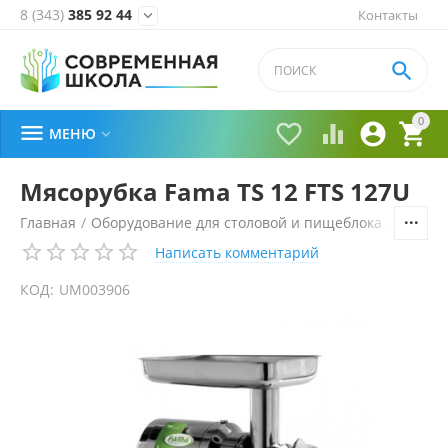
8 (343)
385 92 44
Контакты


0





МЕНЮ

Мясорубка Fama TS 12 FTS 127U
Главная
/
Оборудование для столовой и пищеблока
/
Технол
Написать комментарий
КОД:
UM003906