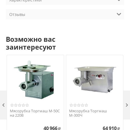
Отзывы
Возможно вас
заинтересуют

Мясорубка Торгмаш М-50С
Мясорубка Торгмаш
на 220В
М-300Ч
40 966
64 910
Р
Р