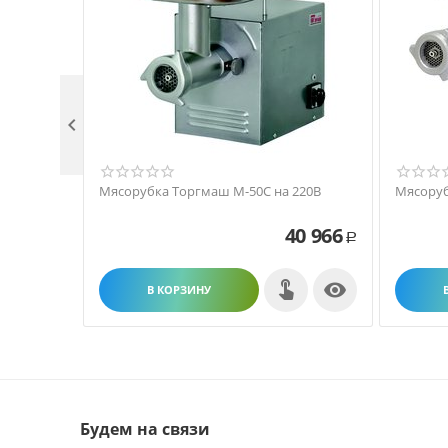

Мясорубка Торгмаш М-50С на 220В
Мясоруб
40 966
Р

В КОРЗИНУ
Будем на связи