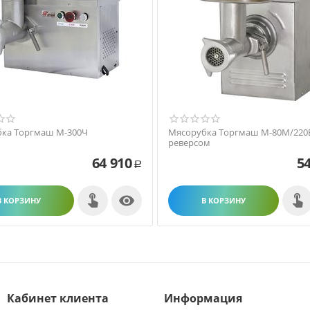
ка Торгмаш М-300Ч
Мясорубка Торгмаш М-80М/220В
реверсом
64 910
54
Р

В КОРЗИНУ
В КОРЗИНУ
Кабинет клиента
Информация