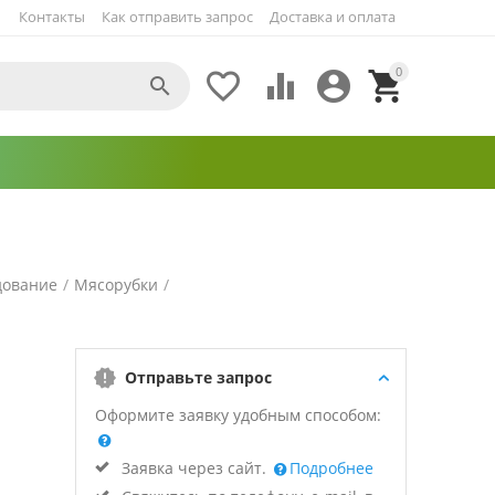
Контакты
Как отправить запрос
Доставка и оплата
0





дование
/
Мясорубки
/
Отправьте запрос
Оформите заявку удобным способом:
Заявка через сайт.
Подробнее