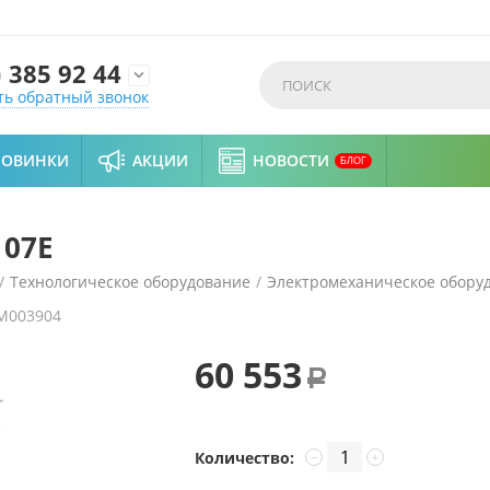
)
385 92 44

ть обратный звонок
НОВИНКИ
АКЦИИ
НОВОСТИ
БЛОГ
107E
/
Технологическое оборудование
/
Электромеханическое обору
M003904
60 553
Р
Количество:
−
+