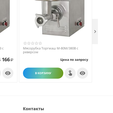

 с
Мясорубка Торгмаш М-80М/380В с
Мясорубк
реверсом
 166
Цена по запросу
Р


В КОРЗИНУ
В
Контакты