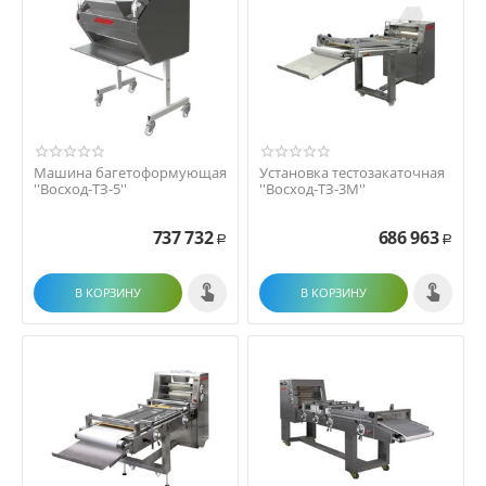
Машина багетоформующая
Установка тестозакаточная
''Восход-ТЗ-5''
''Восход-ТЗ-3М''
737 732
686 963
Р
Р
В КОРЗИНУ
В КОРЗИНУ