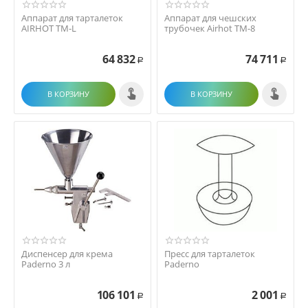
Аппарат для тарталеток
Аппарат для чешских
AIRHOT TM-L
трубочек Airhot TM-8
64 832
74 711
Р
Р
В КОРЗИНУ
В КОРЗИНУ
Диспенсер для крема
Пресс для тарталеток
Paderno 3 л
Paderno
106 101
2 001
Р
Р