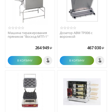
Машина тиражирования
Дозатор ABM TP006 с
пряников ''Восход-МТП-1''
воронкой
264 949
467 030
Р
Р
В КОРЗИНУ
В КОРЗИНУ