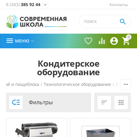
8 (343)
385 92 44
Контакты


0





МЕНЮ

Кондитерское
оборудование
ловой и пищеблока
/
Технологическое оборудование
/
Электром

Фильтры

