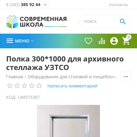
8 (343)
385 92 44
Контакты


0





МЕНЮ

Полка 300*1000 для архивного
стеллажа УЗТСО
Главная
/
Оборудование для столовой и пищеблока
/
Стелла
Написать комментарий
КОД:
UM073387