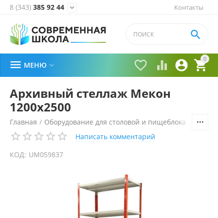
8 (343)
385 92 44
Контакты


0





МЕНЮ

Архивный стеллаж Мекон
1200х2500
Главная
/
Оборудование для столовой и пищеблока
/
Стелла
Написать комментарий
КОД:
UM059837