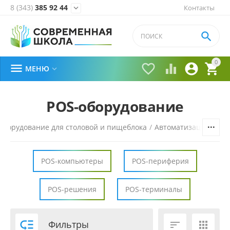
8 (343)
385 92 44
Контакты


0





МЕНЮ

POS-оборудование
Оборудование для столовой и пищеблока
/
Автоматизация торг
POS-компьютеры
POS-периферия
POS-решения
POS-терминалы

Фильтры

