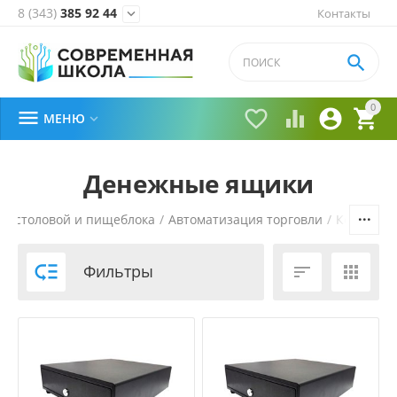
8 (343)
385 92 44
Контакты


0





МЕНЮ

Денежные ящики
ля столовой и пищеблока
/
Автоматизация торговли
/
Контрольн

Фильтры

