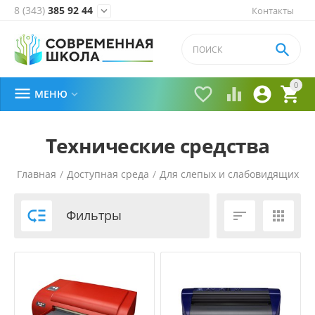
8 (343)
385 92 44
Контакты


0





МЕНЮ

Технические средства
Главная
/
Доступная среда
/
Для слепых и слабовидящих
/

Фильтры

