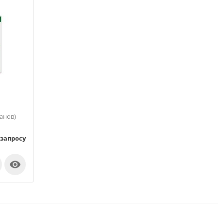
анов)
 запросу
