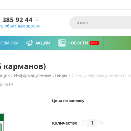
)
385 92 44

ть обратный звонок
НОВИНКИ
АКЦИИ
НОВОСТИ
БЛОГ
 карманов)
дящих
/
Информационные стенды
/
Стенд информационный (6 к
U24519
Цена по запросу
Количество:
−
+