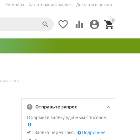
Контакты
Как отправить запрос
Доставка и оплата
0





арманов)
Отправьте запрос
Оформите заявку удобным способом:
Заявка через сайт.
Подробнее