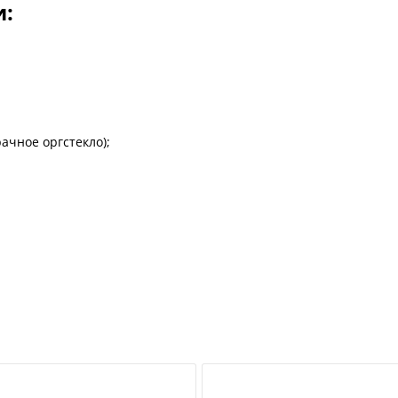
и:
ачное оргстекло);