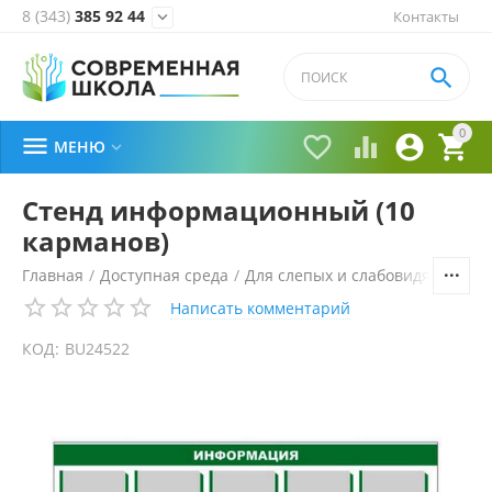
8 (343)
385 92 44
Контакты


0





МЕНЮ

Стенд информационный (10
карманов)
Главная
/
Доступная среда
/
Для слепых и слабовидящих
/
И
Написать комментарий
КОД:
BU24522