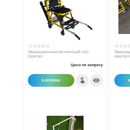
Эвакуационный лестничный стул
Эвакуац
(кресло)
электро
спуска и
Цена по запросу

В КОРЗИНУ