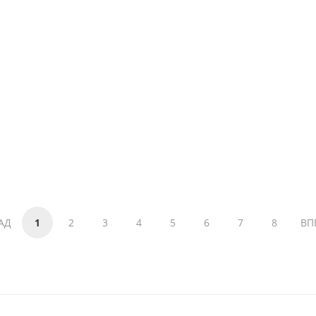
АД
1
2
3
4
5
6
7
8
ВП