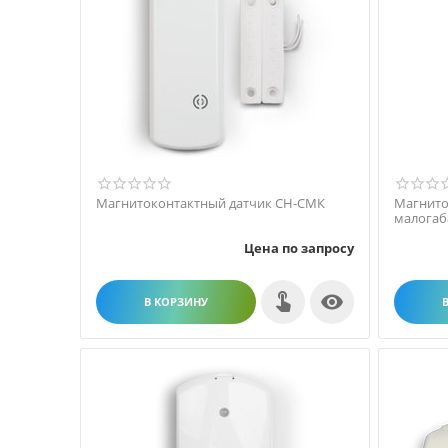
Магнитоконтактный датчик СН-СМК
Магнито
малогаб
Цена по запросу

В КОРЗИНУ