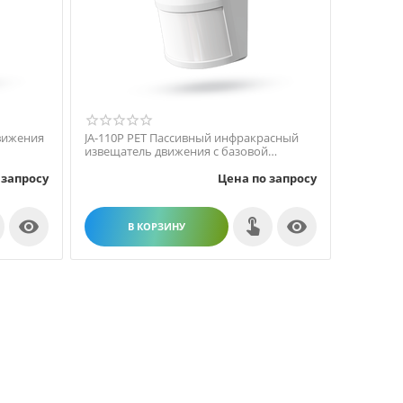
движения
JA-110P PET Пассивный инфракрасный
извещатель движения с базовой
функцией отсутствия ре...
 запросу
Цена по запросу


В КОРЗИНУ