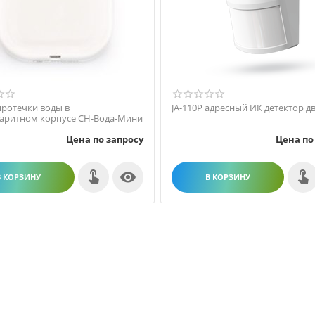
протечки воды в
JA-110P адресный ИК детектор 
аритном корпусе СН-Вода-Мини
Цена по запросу
Цена по

В КОРЗИНУ
В КОРЗИНУ