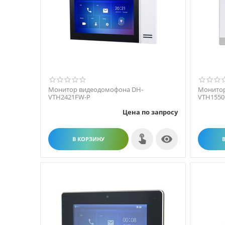
Монитор видеодомофона DH-
Монитор
VTH2421FW-P
VTH155
Цена по запросу

В КОРЗИНУ