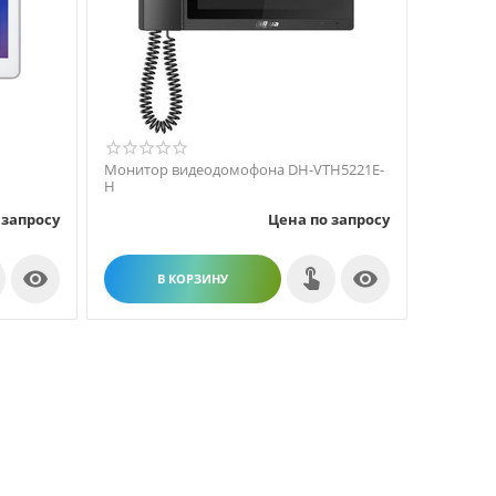
Монитор видеодомофона DH-VTH5221E-
H
 запросу
Цена по запросу


В КОРЗИНУ