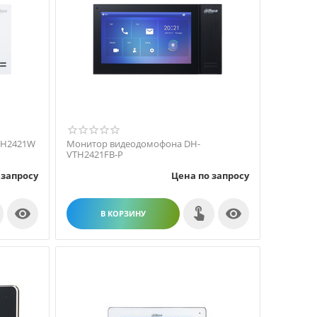
TH2421W
Монитор видеодомофона DH-
VTH2421FB-P
 запросу
Цена по запросу


В КОРЗИНУ