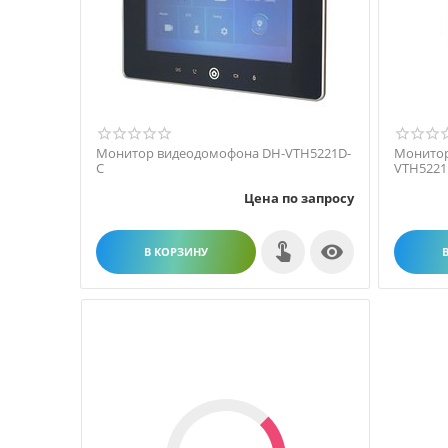
Монитор видеодомофона DH-VTH5221D-
Монитор
C
VTH522
Цена по запросу

В КОРЗИНУ