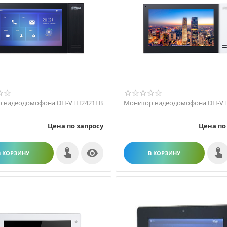
 видеодомофона DH-VTH2421FB
Монитор видеодомофона DH-V
Цена по запросу
Цена по

В КОРЗИНУ
В КОРЗИНУ