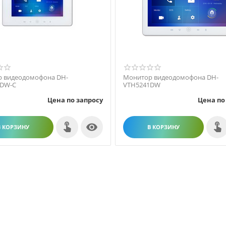
 видеодомофона DH-
Монитор видеодомофона DH-
1DW-C
VTH5241DW
Цена по запросу
Цена по

В КОРЗИНУ
В КОРЗИНУ