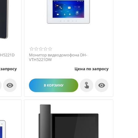
TH5221D
Монитор видеодомофона DH-
VTH5221DW
 запросу
Цена по запросу


В КОРЗИНУ