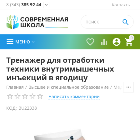
8 (343)
385 92 44
Контакты


0





МЕНЮ

Тренажер для отработки
техники внутримышечных
инъекций в ягодицу
Главная
/
Высшее и специальное образование
/
Медицина
/
Написать комментарий
КОД:
BU22338