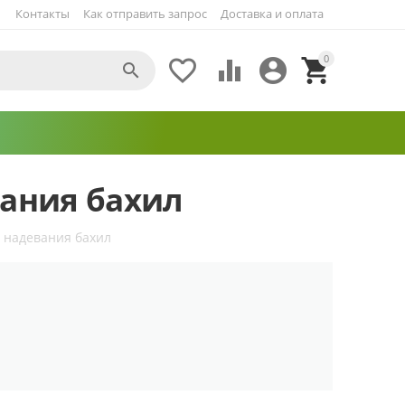
Контакты
Как отправить запрос
Доставка и оплата
0





вания бахил
 надевания бахил