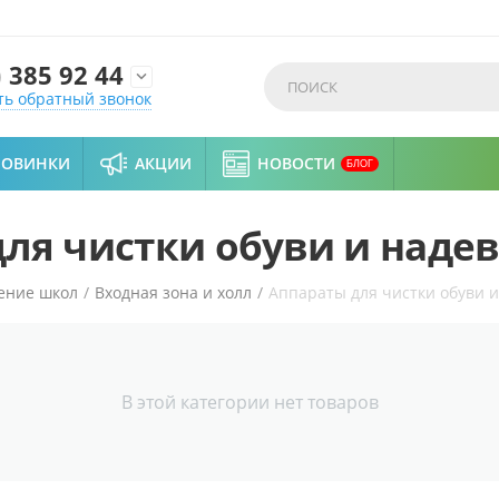
)
385 92 44

ть обратный звонок
НОВИНКИ
АКЦИИ
НОВОСТИ
БЛОГ
ля чистки обуви и наде
ение школ
/
Входная зона и холл
/
Аппараты для чистки обуви и
В этой категории нет товаров