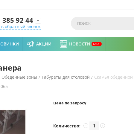
)
385 92 44

ть обратный звонок
НОВИНКИ
АКЦИИ
НОВОСТИ
БЛОГ
анера
Обеденные зоны
/
Табуреты для столовой
/
Скамья обеденной
R065
Цена по запросу
Количество:
−
+