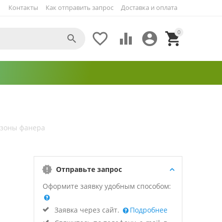
Контакты
Как отправить запрос
Доставка и оплата
0





 зоны фанера
Отправьте запрос
Оформите заявку удобным способом:
Заявка через сайт.
Подробнее