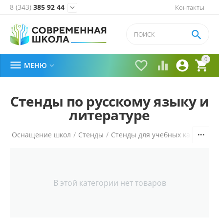
8 (343)
385 92 44
Контакты


0





МЕНЮ

Стенды по русскому языку и
литературе
ая
/
Оснащение школ
/
Стенды
/
Стенды для учебных кабинетов
В этой категории нет товаров