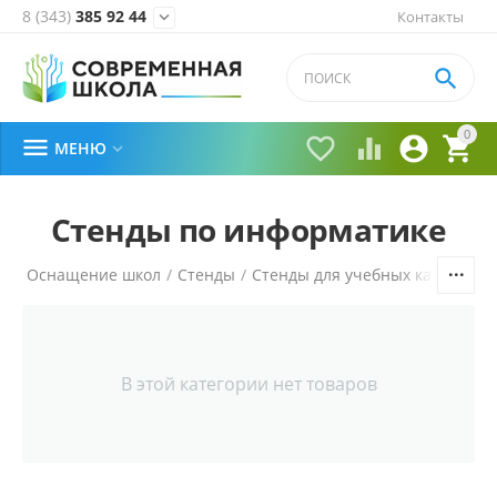
8 (343)
385 92 44
Контакты


0





МЕНЮ

Стенды по информатике
ая
/
Оснащение школ
/
Стенды
/
Стенды для учебных кабинетов
В этой категории нет товаров