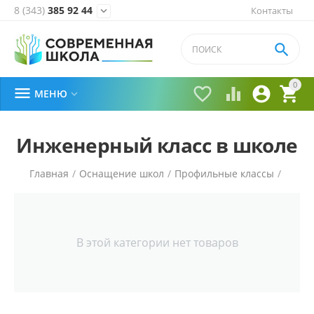
8 (343)
385 92 44
Контакты


0





МЕНЮ

Инженерный класс в школе
Главная
/
Оснащение школ
/
Профильные классы
/
В этой категории нет товаров