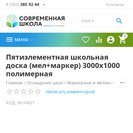
8 (343)
385 92 44
Контакты


0





МЕНЮ

Пятиэлементная школьная
доска (мел+маркер) 3000х1000
полимерная
Главная
/
Оснащение школ
/
Маркерные и меловые доски
/
Написать комментарий
КОД:
BU14021