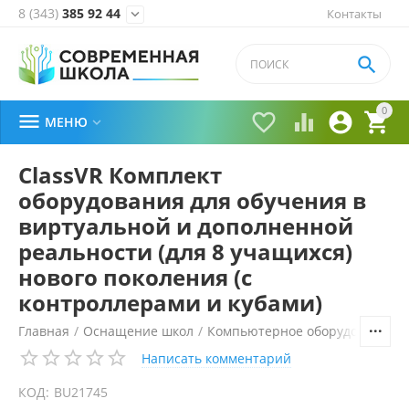
8 (343)
385 92 44
Контакты


0





МЕНЮ

ClassVR Комплект
оборудования для обучения в
виртуальной и дополненной
реальности (для 8 учащихся)
нового поколения (с
контроллерами и кубами)
Главная
/
Оснащение школ
/
Компьютерное оборудование, 
Написать комментарий
КОД:
BU21745