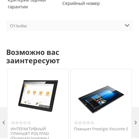
Серийный номер
гарантии
Отзывы
Возможно вас
заинтересуют

ИНТЕРАКТИВНЫЙ
Планшет Prestigio Visconte S
ПЛАНШЕТ POLYPAD
(Полипад) (учитель)