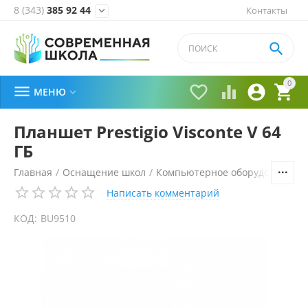
8 (343)
385 92 44
Контакты


0





МЕНЮ

Планшет Prestigio Visconte V 64
ГБ
Главная
/
Оснащение школ
/
Компьютерное оборудование, 
Написать комментарий
КОД:
BU9510