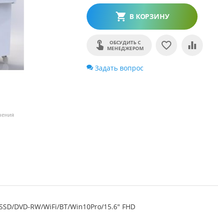
В КОРЗИНУ
ОБСУДИТЬ С
МЕНЕДЖЕРОМ
Задать вопрос
чения
6SSD/DVD-RW/WiFi/BT/Win10Pro/15.6" FHD