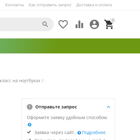
Контакты
Как отправить запрос
Доставка и оплата
0





ласс на ноутбуках
/
Отправьте запрос
Оформите заявку удобным способом:
Заявка через сайт.
Подробнее