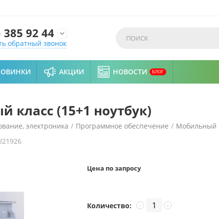
)
385 92 44

ть обратный звонок
НОВИНКИ
АКЦИИ
НОВОСТИ
БЛОГ
 класс (15+1 ноутбук)
вание, электроника
/
Программное обеспечение
/
Мобильный к
U21926
Цена по запросу
Количество:
−
+