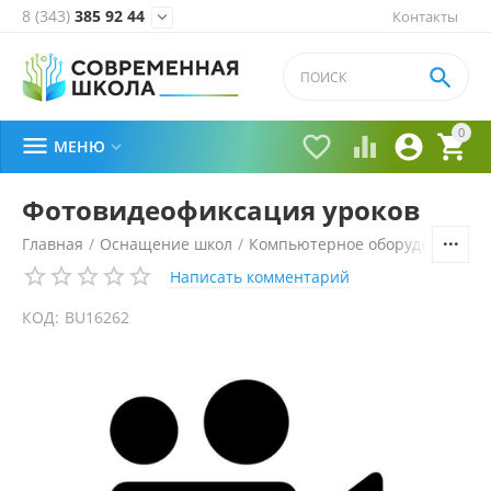
8 (343)
385 92 44
Контакты


0





МЕНЮ

Фотовидеофиксация уроков
Главная
/
Оснащение школ
/
Компьютерное оборудование, 
Написать комментарий
КОД:
BU16262