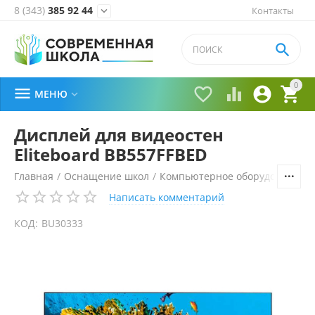
8 (343)
385 92 44
Контакты


0





МЕНЮ

Дисплей для видеостен
Eliteboard BB557FFBED
Главная
/
Оснащение школ
/
Компьютерное оборудование, 
Написать комментарий
КОД:
BU30333