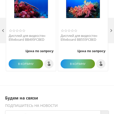

Дисплей для видеостен
Дисплей для видеостен
Eliteboard BB495FCBED
Eliteboard BB555FCBED
Цена по запросу
Цена по запросу
В КОРЗИНУ
В КОРЗИНУ
Будем на связи
ПОДПИШИТЕСЬ НА НОВОСТИ