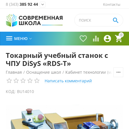
8 (343)
385 92 44
Контакты


0





МЕНЮ

Токарный учебный станок с
ЧПУ DiSyS «RDS-T»
Главная
/
Оснащение школ
/
Кабинет технологии (мальчики)
Написать комментарий
КОД:
BU14010