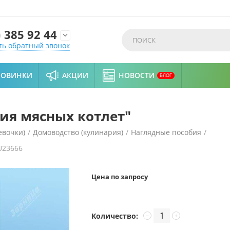
)
385 92 44

ть обратный звонок
НОВИНКИ
АКЦИИ
НОВОСТИ
БЛОГ
ия мясных котлет"
евочки)
/
Домоводство (кулинария)
/
Наглядные пособия
/
U23666
Цена по запросу
Количество:
−
+