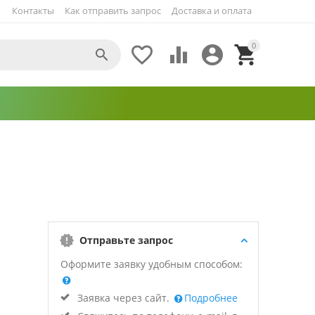
Контакты
Как отправить запрос
Доставка и оплата
0





Отправьте запрос
Оформите заявку удобным способом:
Заявка через сайт.
Подробнее