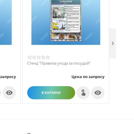

Стенд "Правила ухода за посудой"
Стенд "С
требован
 запросу
Цена по запросу


В КОРЗИНУ
В