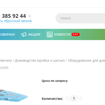
)
385 92 44

ть обратный звонок
НОВИНКИ
АКЦИИ
НОВОСТИ
БЛОГ
евочки)
/
Домоводство (кройка и шитье)
/
Оборудование для дом
U2089
Цена по запросу
Количество:
−
+