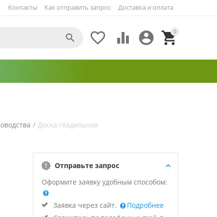
Контакты
Как отправить запрос
Доставка и оплата
0





оводства
/
Доска гладильная
Отправьте запрос
Оформите заявку удобным способом:
Заявка через сайт.
Подробнее