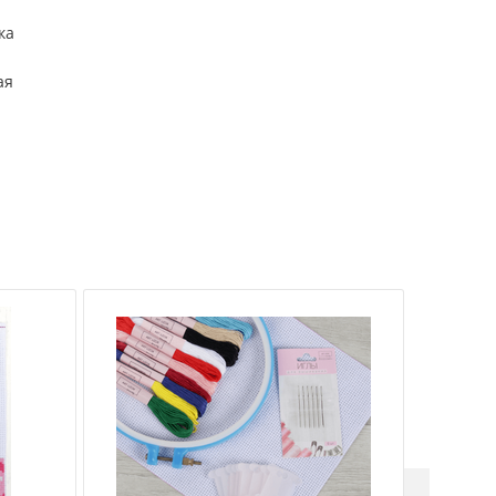
ка
ая