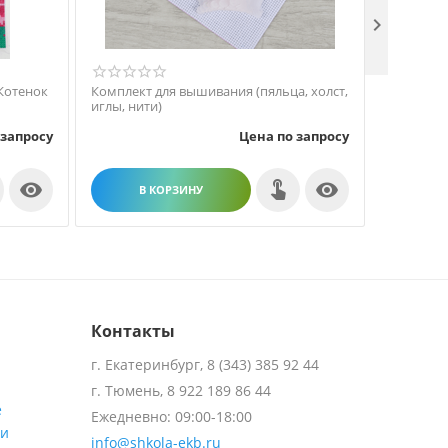

Котенок
Комплект для вышивания (пяльца, холст,
Манекен 
иглы, нити)
 запросу
Цена по запросу


В КОРЗИНУ
В
Контакты
г. Екатеринбург, 8 (343) 385 92 44
г. Тюмень, 8 922 189 86 44
е
Ежедневно: 09:00-18:00
ти
info@shkola-ekb.ru