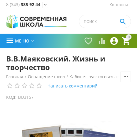
8 (343)
385 92 44
Контакты


0





МЕНЮ

В.В.Маяковский. Жизнь и
творчество
Главная
/
Оснащение школ
/
Кабинет русского языка и лите
Написать комментарий
КОД:
BU3157