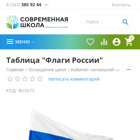
8 (343)
385 92 44
Контакты


0





МЕНЮ

Таблица "Флаги России"
Главная
/
Оснащение школ
/
Кабинет начальной школы
/
Уч
Написать комментарий
КОД:
BU2673