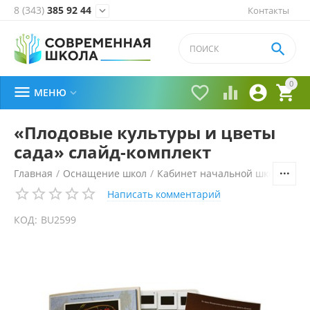
8 (343)
385 92 44
Контакты


0





МЕНЮ

«Плодовые культуры и цветы
сада» слайд-комплект
Главная
/
Оснащение школ
/
Кабинет начальной школы
/
Те
Написать комментарий
КОД:
BU2599