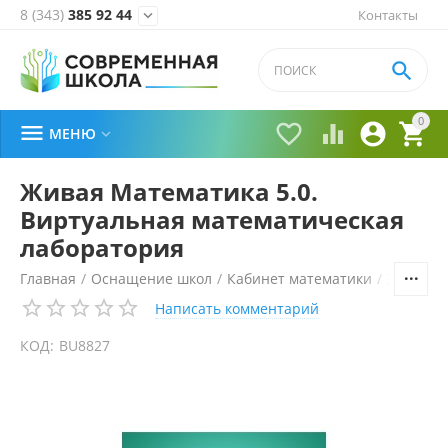
8 (343)
385 92 44
Контакты


0





МЕНЮ

Живая Математика 5.0.
Виртуальная математическая
лаборатория
Главная
/
Оснащение школ
/
Кабинет математики
/
Электро
Написать комментарий
КОД:
BU8827