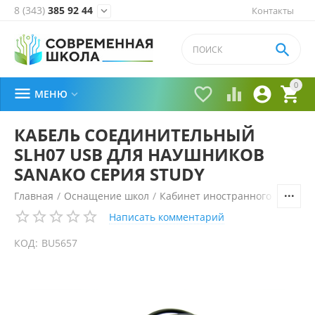
8 (343)
385 92 44
Контакты


0





МЕНЮ

КАБЕЛЬ СОЕДИНИТЕЛЬНЫЙ
SLH07 USB ДЛЯ НАУШНИКОВ
SANAKO СЕРИЯ STUDY
Главная
/
Оснащение школ
/
Кабинет иностранного языка
/
Написать комментарий
КОД:
BU5657