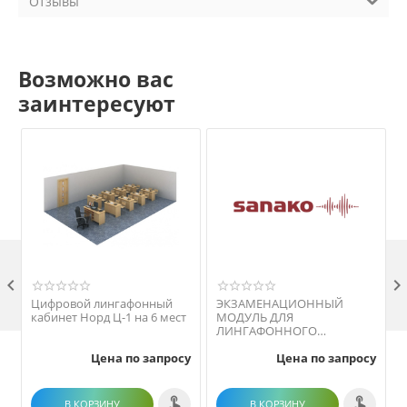
Отзывы
Возможно вас
заинтересуют

Цифровой лингафонный
ЭКЗАМЕНАЦИОННЫЙ
кабинет Норд Ц-1 на 6 мест
МОДУЛЬ ДЛЯ
ЛИНГАФОННОГО
ПРОГРАММНОГО
Цена по запросу
Цена по запросу
КОМПЛЕКСА SANAKO STUDY
(15 ПРЕПОДАВАТЕЛЕЙ)
В КОРЗИНУ
В КОРЗИНУ