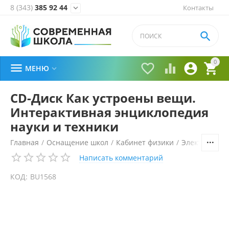
8 (343)
385 92 44
Контакты


0





МЕНЮ

CD-Диск Как устроены вещи.
Интерактивная энциклопедия
науки и техники
Главная
/
Оснащение школ
/
Кабинет физики
/
Электронные
Написать комментарий
КОД:
BU1568