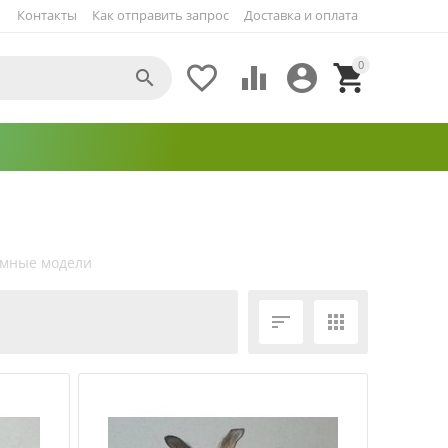
Контакты
Как отправить запрос
Доставка и оплата
0





мные модели
ЕЩЁ ФИЛЬТРЫ

