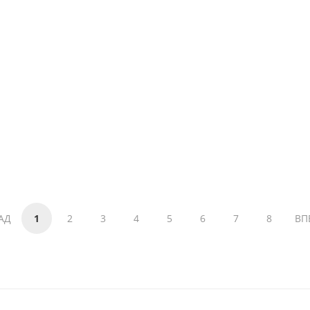
АД
1
2
3
4
5
6
7
8
ВП