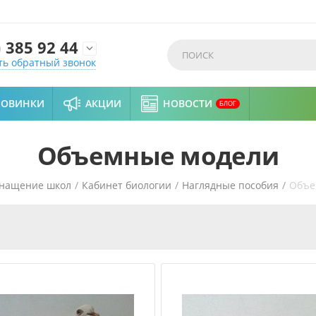
)
385 92 44

ть обратный звонок
НОВИНКИ
АКЦИИ
НОВОСТИ
БЛОГ
Объемные модели
нащение школ
/
Кабинет биологии
/
Наглядные пособия
/
Объе