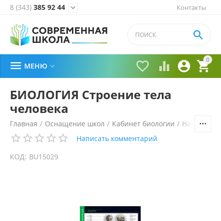
8 (343)
385 92 44
Контакты


0





МЕНЮ

БИОЛОГИЯ Строение тела
человека
Главная
/
Оснащение школ
/
Кабинет биологии
/
Наглядные
Написать комментарий
КОД:
BU15029