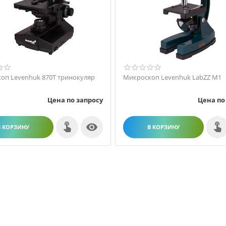
оп Levenhuk 870T тринокуляр
Микроскоп Levenhuk LabZZ M1
Цена по запросу
Цена по

В КОРЗИНУ
В КОРЗИНУ