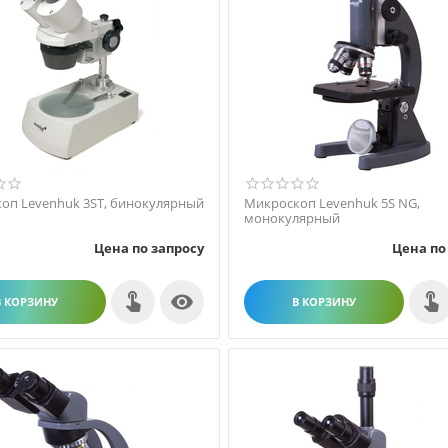
оп Levenhuk 3ST, бинокулярный
Микроскоп Levenhuk 5S NG,
монокулярный
Цена по запросу
Цена по

В КОРЗИНУ
В КОРЗИНУ