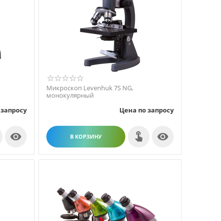
Микроскоп Levenhuk 7S NG,
монокулярный
 запросу
Цена по запросу


В КОРЗИНУ