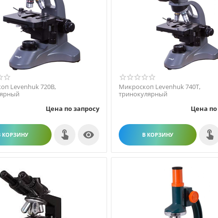
оп Levenhuk 720B,
Микроскоп Levenhuk 740T,
лярный
тринокулярный
Цена по запросу
Цена по

В КОРЗИНУ
В КОРЗИНУ