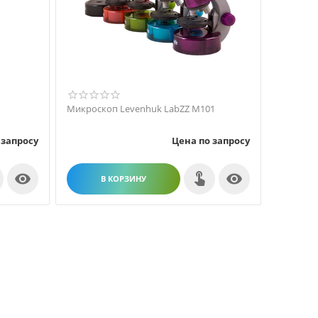
Микроскоп Levenhuk LabZZ M101
 запросу
Цена по запросу


В КОРЗИНУ