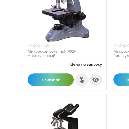
Микроскоп Levenhuk 700M,
Микроск
монокулярный
биноку
Цена по запросу

В КОРЗИНУ