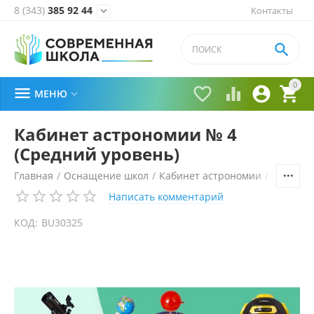
8 (343)
385 92 44
Контакты


0





МЕНЮ

Кабинет астрономии № 4
(Средний уровень)
Главная
/
Оснащение школ
/
Кабинет астрономии
/
Готовые
Написать комментарий
КОД:
BU30325