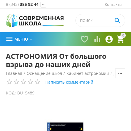
8 (343)
385 92 44
Контакты


0





МЕНЮ

АСТРОНОМИЯ От большого
взрыва до наших дней
Главная
/
Оснащение школ
/
Кабинет астрономии
/
Демонст
Написать комментарий
КОД:
BU15489