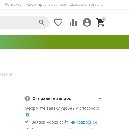
Контакты
Как отправить запрос
Доставка и оплата
0





Reader
Отправьте запрос
Оформите заявку удобным способом:
Заявка через сайт.
Подробнее