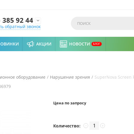
)
385 92 44

ть обратный звонок
НОВИНКИ
АКЦИИ
НОВОСТИ
БЛОГ
ионное оборудование
/
Нарушение зрения
/
SuperNova Screen 
U6979
Цена по запросу
Количество:
−
+